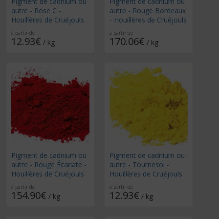
Pigment de cadnium ou
Pigment de cadnium ou
autre - Rose C -
autre - Rouge Bordeaux
Houillères de Cruéjouls
- Houillères de Cruéjouls
à partir de
à partir de
12.93€
170.06€
/ kg
/ kg
Pigment de cadnium ou
Pigment de cadnium ou
autre - Rouge Écarlate -
autre - Tournesol -
Houillères de Cruéjouls
Houillères de Cruéjouls
à partir de
à partir de
154.90€
12.93€
/ kg
/ kg