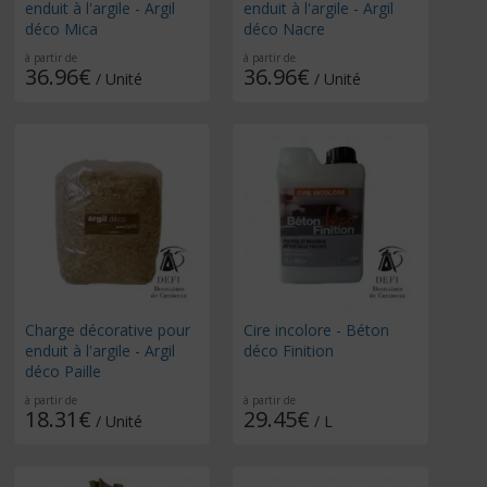
enduit à l'argile - Argil
enduit à l'argile - Argil
déco Mica
déco Nacre
à partir de
à partir de
36.96€
36.96€
/ Unité
/ Unité
Charge décorative pour
Cire incolore - Béton
enduit à l'argile - Argil
déco Finition
déco Paille
à partir de
à partir de
18.31€
29.45€
/ Unité
/ L