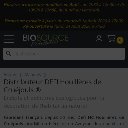
Horaires d'ouverture modifiés en Août
: de 7h30 à 12h00 et de
13h30 à
17h00
, du lundi au vendredi.
Fermeture estivale
à partir du vendredi 14 Août 2026 à 17h00.
Ré-ouverture
le lundi 24 Août 2026 à 7h30
.
0
search
Accueil
Marques
Distributeur DEFI Houillères de
Cruéjouls ®
Enduits et peintures écologiques pour la
décoration de l’habitat au naturel
Fabricant français
depuis 20 ans,
Défi HC Houillères de
Cruéjouls
produit en Isère et en Aveyron des
enduits
et