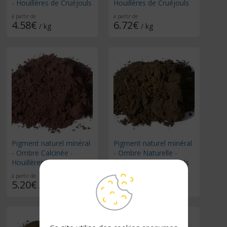
- Houillères de Cruéjouls
Houillères de Cruéjouls
à partir de
à partir de
4.58€
6.72€
/ kg
/ kg
Pigment naturel minéral
Pigment naturel minéral
- Ombre Calcinée -
- Ombre Naturelle -
Houillères de Cruéjouls
Houillères de Cruéjouls
à partir de
à partir de
5.20€
4.96€
/ kg
/ kg