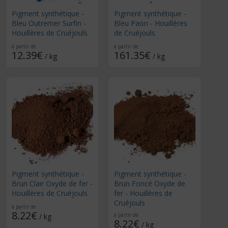
Pigment synthétique -
Pigment synthétique -
Bleu Outremer Surfin -
Bleu Paon - Houillères
Houillères de Cruéjouls
de Cruéjouls
à partir de
à partir de
12.39€
161.35€
/ kg
/ kg
Pigment synthétique -
Pigment synthétique -
Brun Clair Oxyde de fer -
Brun Foncé Oxyde de
Houillères de Cruéjouls
fer - Houillères de
Cruéjouls
à partir de
8.22€
à partir de
/ kg
8.22€
/ kg