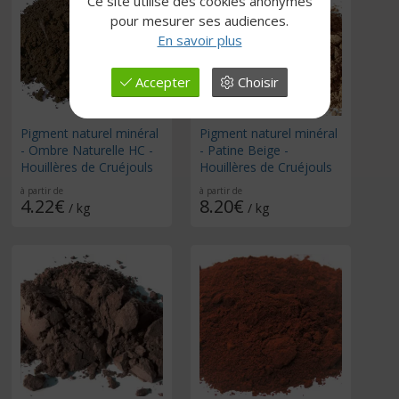
Ce site utilise des cookies anonymes
pour mesurer ses audiences.
En savoir plus
Accepter
Choisir
Pigment naturel minéral
Pigment naturel minéral
- Ombre Naturelle HC -
- Patine Beige -
Houillères de Cruéjouls
Houillères de Cruéjouls
à partir de
à partir de
4.22€
8.20€
/ kg
/ kg