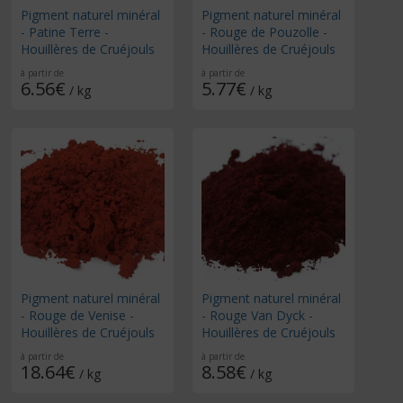
Pigment naturel minéral
Pigment naturel minéral
- Patine Terre -
- Rouge de Pouzolle -
Houillères de Cruéjouls
Houillères de Cruéjouls
à partir de
à partir de
6.56€
5.77€
/ kg
/ kg
Pigment naturel minéral
Pigment naturel minéral
- Rouge de Venise -
- Rouge Van Dyck -
Houillères de Cruéjouls
Houillères de Cruéjouls
à partir de
à partir de
18.64€
8.58€
/ kg
/ kg