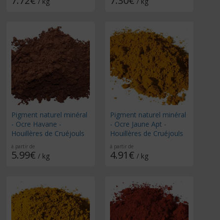
7.72€
7.30€
/ kg
/ kg
Pigment naturel minéral
Pigment naturel minéral
- Ocre Havane -
- Ocre Jaune Apt -
Houillères de Cruéjouls
Houillères de Cruéjouls
à partir de
à partir de
5.99€
4.91€
/ kg
/ kg