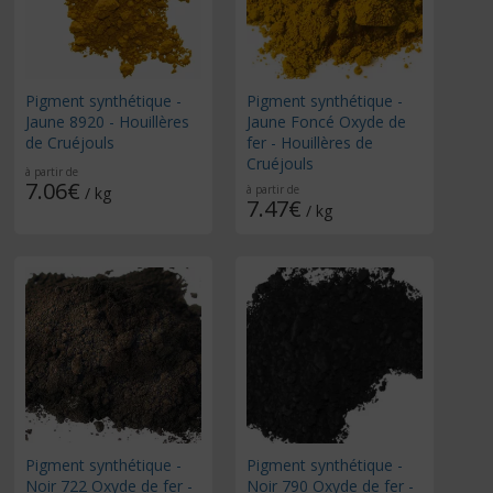
Pigment synthétique -
Pigment synthétique -
Jaune 8920 - Houillères
Jaune Foncé Oxyde de
de Cruéjouls
fer - Houillères de
Cruéjouls
à partir de
7.06€
à partir de
/ kg
7.47€
/ kg
Pigment synthétique -
Pigment synthétique -
Noir 722 Oxyde de fer -
Noir 790 Oxyde de fer -