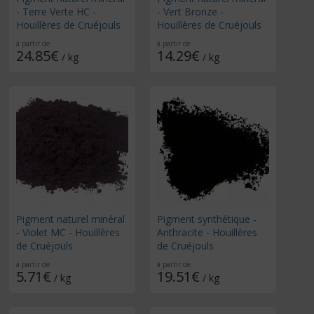
- Terre Verte HC -
- Vert Bronze -
Houillères de Cruéjouls
Houillères de Cruéjouls
à partir de
à partir de
24.85€
14.29€
/ kg
/ kg
Pigment naturel minéral
Pigment synthétique -
- Violet MC - Houillères
Anthracite - Houillères
de Cruéjouls
de Cruéjouls
à partir de
à partir de
5.71€
19.51€
/ kg
/ kg