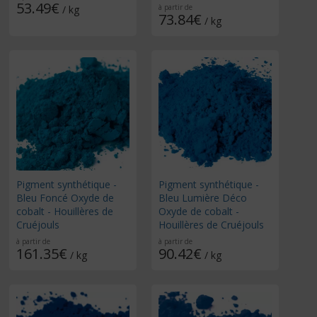
53.49€
à partir de
/ kg
73.84€
/ kg
Pigment synthétique -
Pigment synthétique -
Bleu Foncé Oxyde de
Bleu Lumière Déco
cobalt - Houillères de
Oxyde de cobalt -
Cruéjouls
Houillères de Cruéjouls
à partir de
à partir de
161.35€
90.42€
/ kg
/ kg