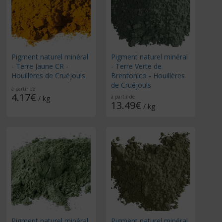
Pigment naturel minéral
Pigment naturel minéral
- Terre Jaune CR -
- Terre Verte de
Houillères de Cruéjouls
Brentonico - Houillères
de Cruéjouls
à partir de
4.17€
à partir de
/ kg
13.49€
/ kg
Pigment naturel minéral
Pigment naturel minéral