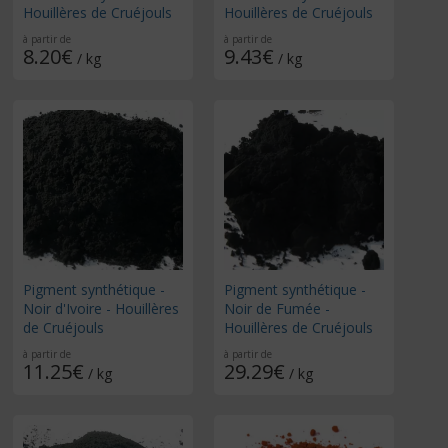
Houillères de Cruéjouls
Houillères de Cruéjouls
à partir de
à partir de
8.20€
9.43€
/ kg
/ kg
Pigment synthétique -
Pigment synthétique -
Noir d'Ivoire - Houillères
Noir de Fumée -
de Cruéjouls
Houillères de Cruéjouls
à partir de
à partir de
11.25€
29.29€
/ kg
/ kg