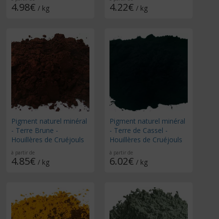
4.98€
4.22€
/ kg
/ kg
Pigment naturel minéral
Pigment naturel minéral
- Terre Brune -
- Terre de Cassel -
Houillères de Cruéjouls
Houillères de Cruéjouls
à partir de
à partir de
4.85€
6.02€
/ kg
/ kg