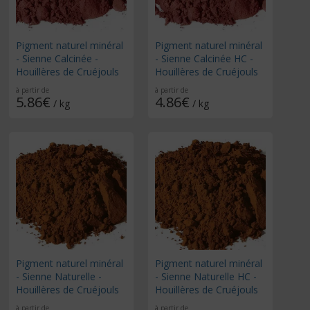
Pigment naturel minéral
Pigment naturel minéral
- Sienne Calcinée -
- Sienne Calcinée HC -
Houillères de Cruéjouls
Houillères de Cruéjouls
à partir de
à partir de
5.86€
4.86€
/ kg
/ kg
Pigment naturel minéral
Pigment naturel minéral
- Sienne Naturelle -
- Sienne Naturelle HC -
Houillères de Cruéjouls
Houillères de Cruéjouls
à partir de
à partir de