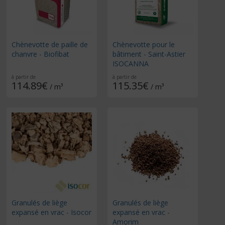
Chènevotte de paille de
Chènevotte pour le
chanvre - Biofibat
bâtiment - Saint-Astier
ISOCANNA
à partir de
à partir de
114.89€
115.35€
/ m³
/ m³
Granulés de liège
Granulés de liège
expansé en vrac - Isocor
expansé en vrac -
Amorim