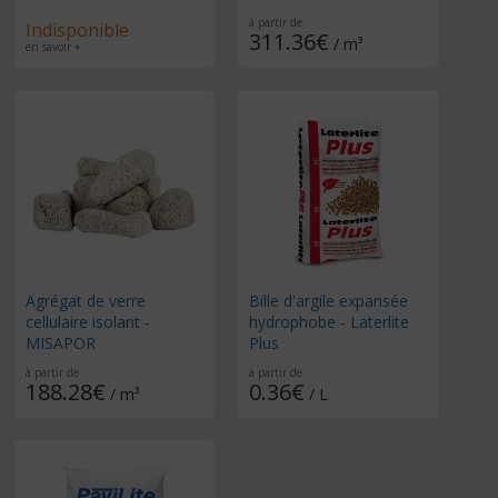
à partir de
Indisponible
311.36€
/ m³
en savoir +
Agrégat de verre
Bille d'argile expansée
cellulaire isolant -
hydrophobe - Laterlite
MISAPOR
Plus
à partir de
à partir de
188.28€
0.36€
/ m³
/ L