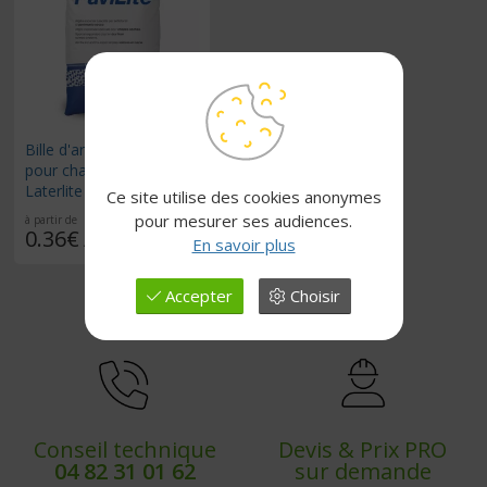
Bille d'argile expansée
pour chape sèche -
Laterlite PaviLite
Ce site utilise des cookies anonymes
pour mesurer ses audiences.
à partir de
0.36€
/ L
En savoir plus
Accepter
Choisir
Conseil technique
Devis & Prix PRO
04 82 31 01 62
sur demande