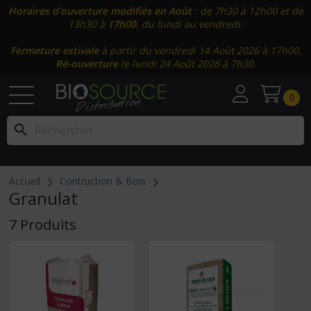
Horaires d'ouverture modifiés en Août
: de 7h30 à 12h00 et de
13h30 à
17h00
, du lundi au vendredi.
Fermeture estivale
à partir du vendredi 14 Août 2026 à 17h00.
Ré-ouverture
le lundi 24 Août 2026 à 7h30
.
0
search
Accueil
Contruction & Bois
Granulat
7 Produits