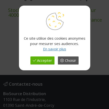
Stock permanent
Livraison sur
4000+ références
chantier
partout en France
Ce site utilise des cookies anonymes
pour mesurer ses audiences.
En savoir plus
Paiement sécurisé
Accepter
Choisir
Contactez-nous
BioSource Distribution
1103 Rue de l'Industrie,
01390 Saint-André-de-Corcy