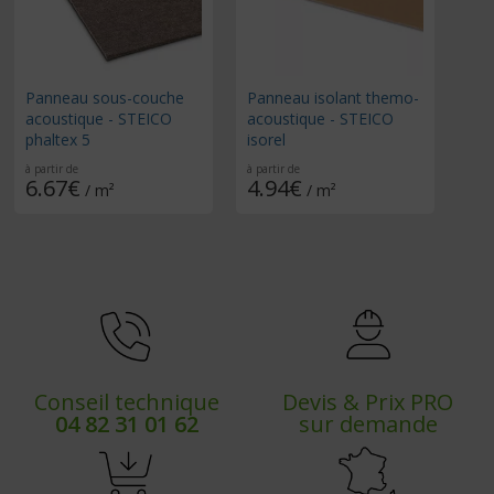
Panneau sous-couche
Panneau isolant themo-
acoustique - STEICO
acoustique - STEICO
phaltex 5
isorel
à partir de
à partir de
6.67€
4.94€
/ m²
/ m²
Conseil technique
Devis & Prix PRO
04 82 31 01 62
sur demande