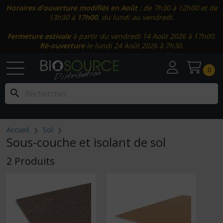
Horaires d'ouverture modifiés en Août
: de 7h30 à 12h00 et de
13h30 à
17h00
, du lundi au vendredi.
Fermeture estivale
à partir du vendredi 14 Août 2026 à 17h00.
Ré-ouverture
le lundi 24 Août 2026 à 7h30
.
0
search
Accueil
Sol
Sous-couche et isolant de sol
2 Produits