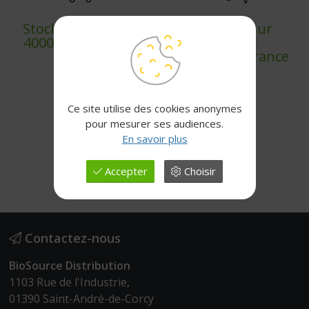
Stock permanent
Livraison sur
4000+ références
chantier
partout en France
Ce site utilise des cookies anonymes
pour mesurer ses audiences.
En savoir plus
Paiement sécurisé
Accepter
Choisir
Contactez-nous
BioSource Distribution
1103 Rue de l'Industrie,
01390 Saint-André-de-Corcy