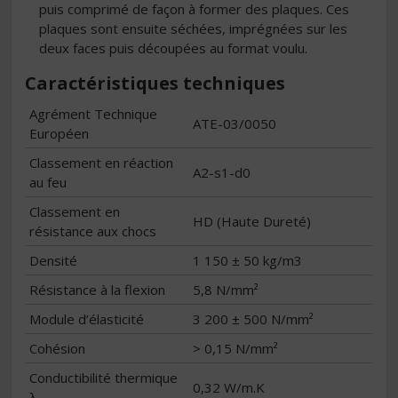
puis comprimé de façon à former des plaques. Ces
plaques sont ensuite séchées, imprégnées sur les
deux faces puis découpées au format voulu.
Caractéristiques techniques
Agrément Technique
ATE-03/0050
Européen
Classement en réaction
A2-s1-d0
au feu
Classement en
HD (Haute Dureté)
résistance aux chocs
Densité
1 150 ± 50 kg/m3
Résistance à la flexion
5,8 N/mm²
Module d’élasticité
3 200 ± 500 N/mm²
Cohésion
> 0,15 N/mm²
Conductibilité thermique
0,32 W/m.K
λ