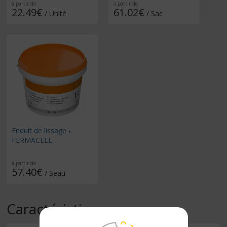
à partir de
à partir de
22.49€
61.02€
/ Unité
/ Sac
Enduit de lissage -
FERMACELL
à partir de
57.40€
/ Seau
Caractéristiques