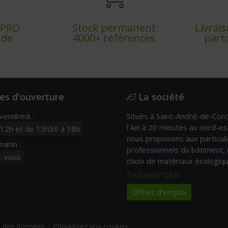
x PRO
Stock permanent
Livrai
nde
4000+ références
part
es d'ouverture
La société
 vendredi :
Situés à Saint-André-de-Corc
l'Ain à 20 minutes au nord-es
 12h et de 13h30 à 18h
nous proposons aux particuli
atin :
professionnels du bâtiment, 
z-vous
choix de matériaux écologiqu
En savoir plus
Offres d'emploi
n des données
|
Choisissez vos cookies