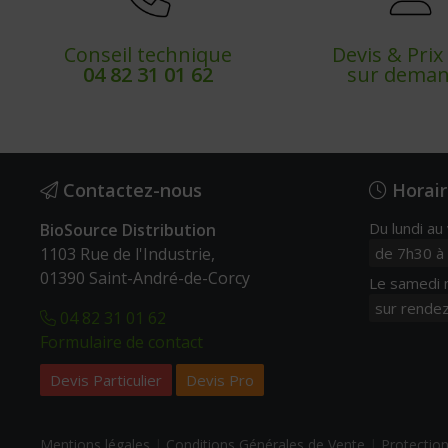
Conseil technique
Devis & Pri
04 82 31 01 62
sur dema
Contactez-nous
Horair
Du lundi au
BioSource Distribution
1103 Rue de l'Industrie,
de 7h30 à
01390 Saint-André-de-Corcy
Le samedi m
sur rende
04 82 31 01 62
Formulaire de contact
Devis Particulier
Devis Pro
Mentions légales
|
Conditions Générales de Vente
|
Protectio