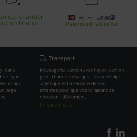
son sur chantier
out en France
Paiement sécurisé
Transport
y, dans
Messagerie, camion avec hayon, camion
t de Lyon,
grue, chariot embarqué... Notre équipe
ers et aux
logistique est à l’écoute de vos
un large
attentes pour que vos livraisons se
es.
déroulent idéalement.
En savoir plus