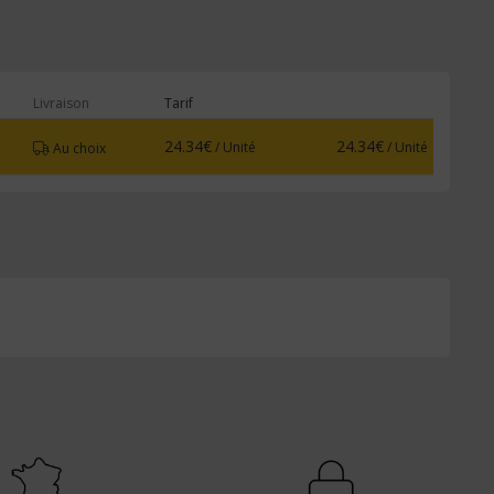
Livraison
Tarif
24.34€
24.34€
/ Unité
/ Unité
Au choix