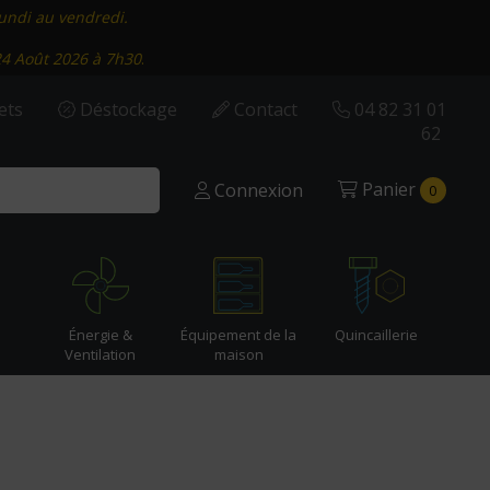
lundi au vendredi.
24 Août 2026 à 7h30
.
ets
Déstockage
Contact
04 82 31 01
62
Panier
Connexion
0
Énergie &
Équipement de la
Quincaillerie
Ventilation
maison