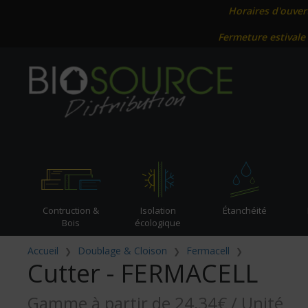
Horaires d'ouver
Fermeture estivale
Contruction &
Isolation
Étanchéité
Bois
écologique
Accueil
Doublage & Cloison
Fermacell
Cutter - FERMACELL
Gamme à partir de 24,34€ / Unité