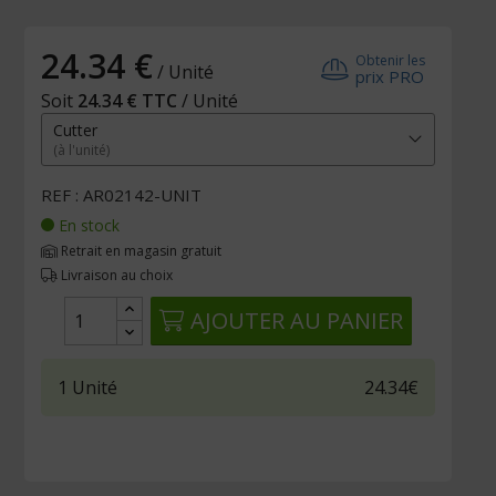
24.34 €
Obtenir les
/ Unité
prix PRO
Soit
24.34 € TTC
/ Unité
Cutter
(à l'unité)
REF : AR02142-UNIT
En stock
Retrait en magasin gratuit
Livraison au choix
AJOUTER AU PANIER
1
Unité
24.34€