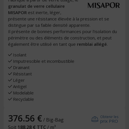
granulat de verre cellulaire
MISAPOR
est inerte, léger,
présente une résistance élevée à la pression et se
distingue par sa faible densité apparente.
Il présente de bonnes performances pour l‘isolation du
périmètre ou des éléments de construction, et peut
également être utilisé en tant que
remblai allégé
.
Isolant
Imputrescible et incombustible
Drainant
Résistant
Léger
Antigel
Modelable
Recyclable
376.56 €
Obtenir les
/ Big-Bag
prix PRO
Soit
188.28 € TTC
/ m³