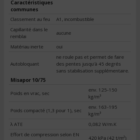
Caractéristiques
communes
Classement au feu
A1, incombustible
Capillarité dans le
aucune
remblai
Matériau inerte
oui
ne roule pas et permet de faire
Autobloquant
des pentes jusqu‘à 45 degrés
sans stabilisation supplémentaire.
Misapor 10/75
env. 125-150
Poids en vrac, sec
kg/m³
env. 163-195
Poids compacté (1,3 pour 1), sec
kg/m³
λ ATE
0,082 W/m.K
Effort de compression selon EN
420 kPa (42 t/m²)