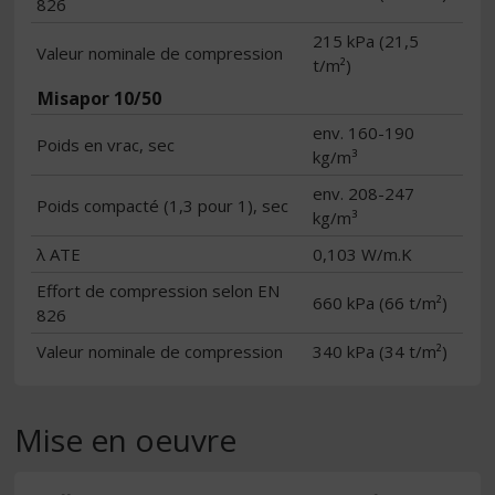
826
215 kPa (21,5
Valeur nominale de compression
t/m²)
Misapor 10/50
env. 160-190
Poids en vrac, sec
kg/m³
env. 208-247
Poids compacté (1,3 pour 1), sec
kg/m³
λ ATE
0,103 W/m.K
Effort de compression selon EN
660 kPa (66 t/m²)
826
Valeur nominale de compression
340 kPa (34 t/m²)
Mise en oeuvre