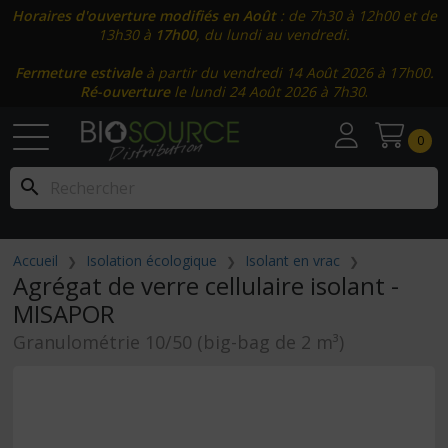
Horaires d'ouverture modifiés en Août
: de 7h30 à 12h00 et de
13h30 à
17h00
, du lundi au vendredi.
Fermeture estivale
à partir du vendredi 14 Août 2026 à 17h00.
Ré-ouverture
le lundi 24 Août 2026 à 7h30
.
0
search
Accueil
Isolation écologique
Isolant en vrac
Agrégat de verre cellulaire isolant -
MISAPOR
Granulométrie 10/50 (big-bag de 2 m³)