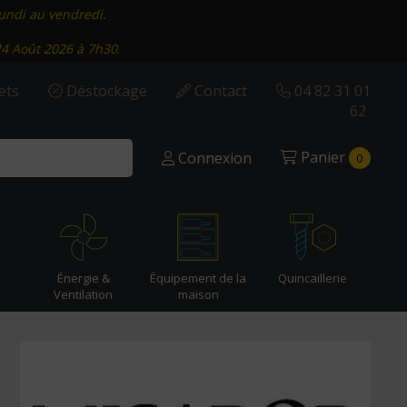
lundi au vendredi.
24 Août 2026 à 7h30
.
ets
Déstockage
Contact
04 82 31 01
62
Panier
Connexion
0
Énergie &
Équipement de la
Quincaillerie
Ventilation
maison