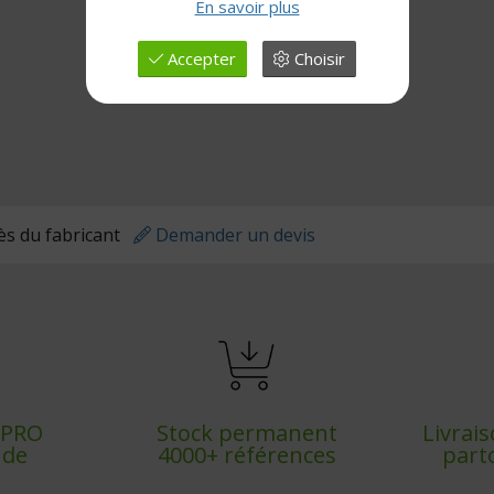
En savoir plus
Accepter
Choisir
rès du fabricant
Demander un devis
x PRO
Stock permanent
Livrai
nde
4000+ références
part