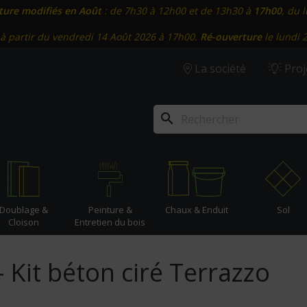
ture modifiés en Août
: de 7h30 à 12h00 et de 13h30 à
17h00
, du 
à partir du vendredi 14 Août 2026 à 17h00.
Ré-ouverture
le lundi 
La société
Proj
search
Doublage &
Peinture &
Chaux & Enduit
Sol
Cloison
Entretien du bois
- Kit béton ciré Terrazzo