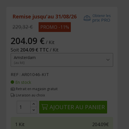
Remise jusqu'au 31/08/26
Obtenir les
prix PRO
229,32 €
PROMO -11%
204.09 €
/ Kit
Soit
204.09 € TTC
/ Kit
Amsterdam
(au kit)
REF : AR01046-KIT
En stock
Retrait en magasin gratuit
Livraison au choix
AJOUTER AU PANIER
1
Kit
204.09€