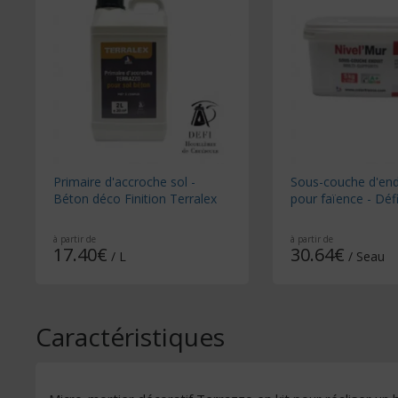
Primaire d'accroche sol -
Sous-couche d'endu
Béton déco Finition Terralex
pour faïence - Déf
à partir de
à partir de
17.40€
30.64€
/ L
/ Seau
Caractéristiques