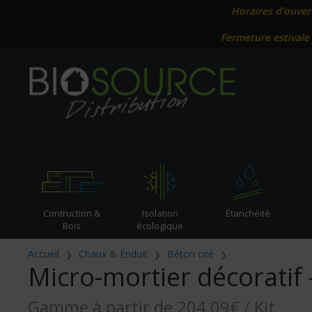
Horaires d'ouver
Fermeture estivale
Contruction &
Isolation
Étanchéité
Bois
écologique
Accueil
Chaux & Enduit
Béton ciré
Micro-mortier décoratif 
Gamme à partir de 204,09€ / Kit