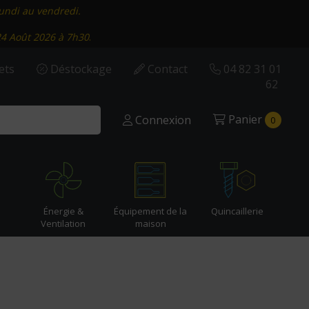
lundi au vendredi.
24 Août 2026 à 7h30
.
ets
Déstockage
Contact
04 82 31 01
62
Panier
Connexion
0
Énergie &
Équipement de la
Quincaillerie
Ventilation
maison