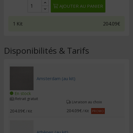
AJOUTER AU PANIER
1
Kit
204.09€
Disponibilités & Tarifs
Amsterdam (au kit)
En stock
Retrait gratuit
Livraison au choix
204.09€
204.09€
/ Kit
/ Kit
PROMO
Athènes (au kit)