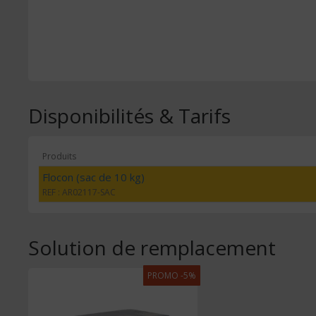
Disponibilités & Tarifs
Produits
Flocon (sac de 10 kg)
REF : AR02117-SAC
Solution de remplacement
PROMO -5%