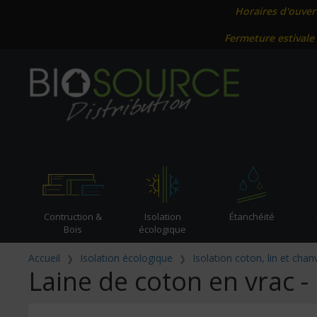
Horaires d'ouver
Fermeture estivale
Contruction &
Isolation
Étanchéité
Bois
écologique
Accueil
Isolation écologique
Isolation coton, lin et chan
Laine de coton en vrac -