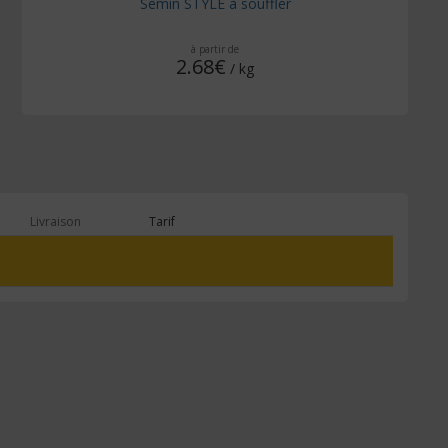
Semin STYLE à souffler
à partir de
2.68€
/ kg
Livraison
Tarif