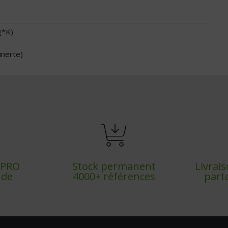
g*K)
inerte)
x PRO
Stock permanent
Livrai
nde
4000+ références
part