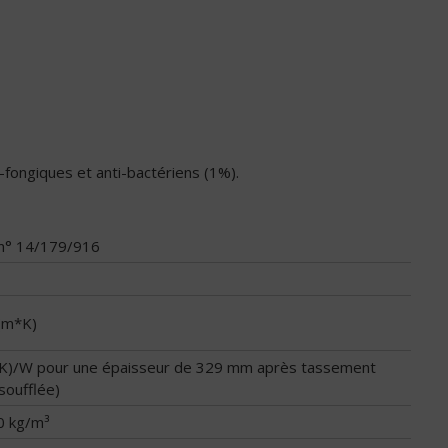
-fongiques et anti-bactériens (1%).
t n° 14/179/916
(m*K)
*K)/W pour une épaisseur de 329 mm après tassement
soufflée)
0 kg/m³