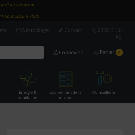
lundi au vendredi.
24 Août 2026 à 7h30
.
ets
Déstockage
Contact
04 82 31 01
62
Panier
Connexion
0
Énergie &
Équipement de la
Quincaillerie
Ventilation
maison