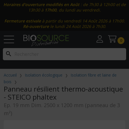
Horaires d'ouverture modifiés en Août
: de 7h30 à 12h00 et de
13h30 à
17h00
, du lundi au vendredi.
Fermeture estivale
à partir du vendredi 14 Août 2026 à 17h00.
Ré-ouverture
le lundi 24 Août 2026 à 7h30
.
0
search
Accueil
Isolation écologique
Isolation fibre et laine de
bois
Panneau résilient thermo-acoustique
- STEICO phaltex
Ep. 19 mm Dim. 2500 x 1200 mm (panneau de 3
m²)