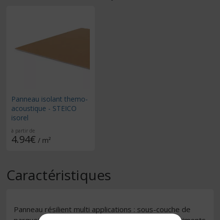
Panneau isolant themo-
acoustique - STEICO
isorel
à partir de
4.94€
/ m²
Caractéristiques
Panneau résilient multi applications : sous-couche de