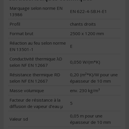
Marquage selon norme EN
EN 622-4-SB.H-E1
13986
Profil
chants droits
Format brut
2500 x 1200 mm
Réaction au feu selon norme
E
EN 13501-1
Conductivité thermique λD
0,050 W/(m*K)
selon NF EN 12667
Résistance thermique RD
0,20 (m²*K)/W pour une
selon NF EN 12667
épaisseur de 10 mm
Masse volumique
env. 230 kg/m³
Facteur de résistance à la
5
diffusion de vapeur d’eau μ
0,05 m pour une
Valeur sd
épaisseur de 10 mm