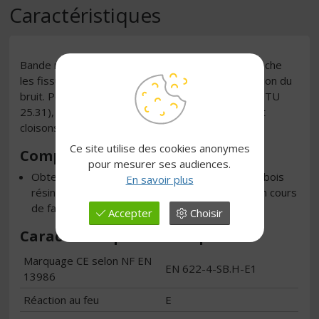
Caractéristiques
Bande résiliente pour cloisons et planchers, empêche
les fissurations des cloisons et limite la transmission du
bruit. Pour cloisons en carreaux de plâtre (selon DTU
25.31), en briques plâtrières (selon DTU 20.13) et
cloisons ossature bois, en milieu sec ou humide.
Ce site utilise des cookies anonymes
Composition
pour mesurer ses audiences.
Obtenue par feutrage et séchage de fibres de bois
En savoir plus
résineux et imprégnée à 10 % de bitume sec en cours
de fabrication.
Accepter
Choisir
Caractéristiques techniques
Marquage CE selon NF EN
EN 622-4-SB.H-E1
13986
Réaction au feu
E