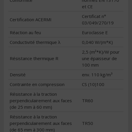
Conformité
normes EN 13170
et CE
Certificat n°
Certification ACERMI
03/049/270/19
Réaction au feu
Euroclasse E
Conductivité thermique λ
0,040 W/(m*K)
2,5 (m²*K)/W pour
Résistance thermique R
une épaisseur de
100 mm
Densité
env. 110 kg/m³
Contrainte en compression
CS (10)100
Résistance à la traction
perpendiculairement aux faces
TR60
(de 25 mm à 60 mm)
Résistance à la traction
perpendiculairement aux faces
TR50
(de 65 mm à 300 mm)