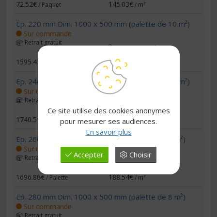
72.52€
145.03€
/ Paquet
/ m²
Ep. 220 mm Dim. 1000 x 500 mm (palette de 10 m²)
Sur commande
Retrait gratuit
Livraison sur devis
1595.42€
159.54€
/ Palette
/ m²
Ep. 240 mm Dim. 1000 x 500 mm (palette de 10 m²)
Sur commande
Retrait gratuit
Livraison sur devis
Ce site utilise des cookies anonymes
1740.51€
174.05€
/ Palette
/ m²
pour mesurer ses audiences.
En savoir plus
Ep. 260 mm Dim. 1000 x 500 mm (palette de 9 m²)
Sur commande
Accepter
Choisir
Retrait gratuit
Livraison sur devis
1696.86€
188.54€
/ Palette
/ m²
Ep. 280 mm Dim. 1000 x 500 mm (palette de 8 m²)
Sur commande
Retrait gratuit