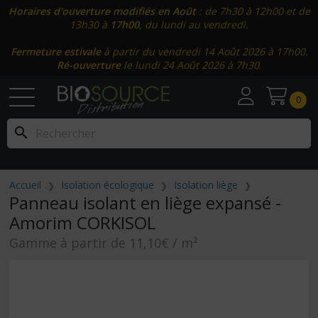
Horaires d'ouverture modifiés en Août
: de 7h30 à 12h00 et de
13h30 à
17h00
, du lundi au vendredi.
Fermeture estivale
à partir du vendredi 14 Août 2026 à 17h00.
Ré-ouverture
le lundi 24 Août 2026 à 7h30
.
0
search
Accueil
Isolation écologique
Isolation liège
Panneau isolant en liège expansé -
Amorim CORKISOL
Gamme à partir de 11,10€ / m²