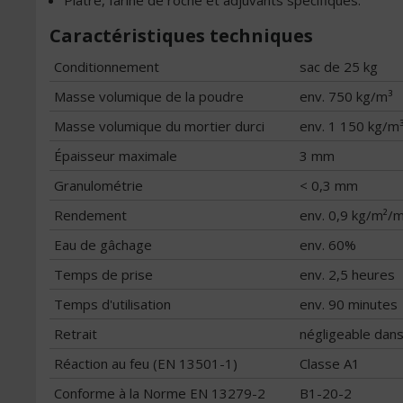
Plâtre, farine de roche et adjuvants spécifiques.
Caractéristiques techniques
Conditionnement
sac de 25 kg
Masse volumique de la poudre
env. 750 kg/m³
Masse volumique du mortier durci
env. 1 150 kg/m
Épaisseur maximale
3 mm
Granulométrie
< 0,3 mm
Rendement
env. 0,9 kg/m²/
Eau de gâchage
env. 60%
Temps de prise
env. 2,5 heures
Temps d'utilisation
env. 90 minutes
Retrait
négligeable dans
Réaction au feu (EN 13501-1)
Classe A1
Conforme à la Norme EN 13279-2
B1-20-2