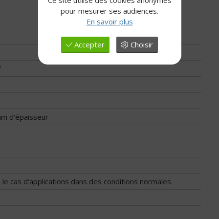
Ce site utilise des cookies anonymes
pour mesurer ses audiences.
En savoir plus
Accepter
Choisir
³
mm d'épaisseur
 le cas d'applications dans des conditions normales