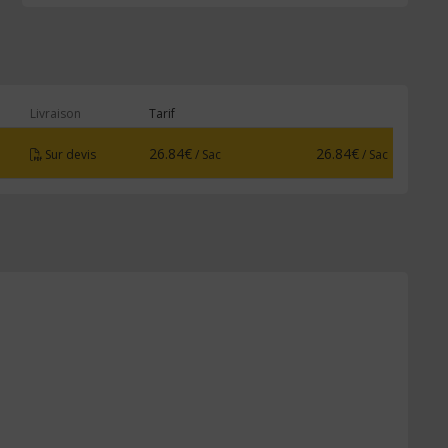
Livraison
Tarif
26.84€
26.84€
/ Sac
/ Sac
Sur devis