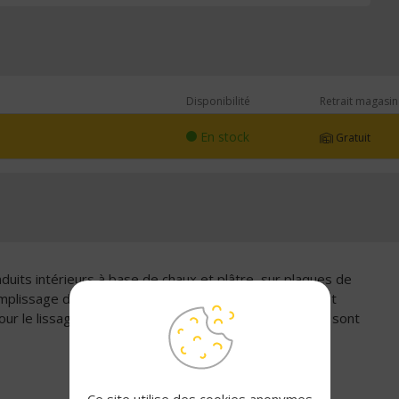
Disponibilité
Retrait magasin
En stock
Gratuit
duits intérieurs à base de chaux et plâtre, sur plaques de
 remplissage des trous et des aspérités du support avant
 pour le lissage d'enduits à base de chaux et ciment s'ils sont