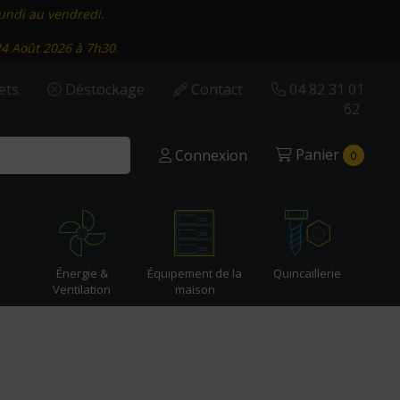
lundi au vendredi.
24 Août 2026 à 7h30
.
ets
Déstockage
Contact
04 82 31 01
62
Panier
Connexion
0
Énergie &
Équipement de la
Quincaillerie
Ventilation
maison