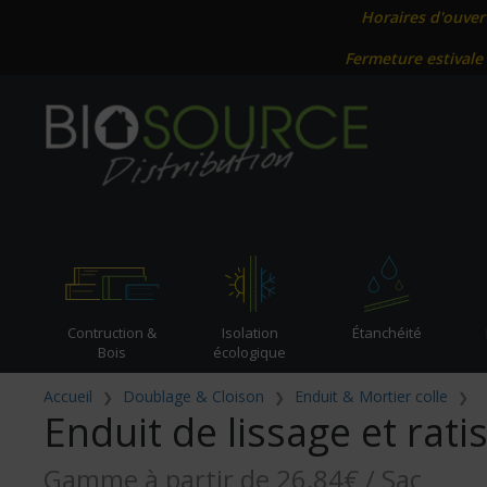
Horaires d'ouver
Fermeture estivale
Contruction &
Isolation
Étanchéité
Bois
écologique
Accueil
Doublage & Cloison
Enduit & Mortier colle
Enduit de lissage et ra
Gamme à partir de 26,84€ / Sac