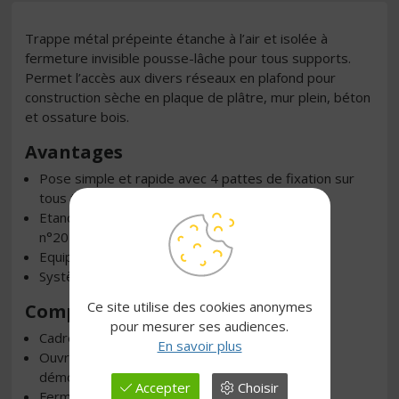
Trappe métal prépeinte étanche à l’air et isolée à
fermeture invisible pousse-lâche pour tous supports.
Permet l’accès aux divers réseaux en plafond pour
construction sèche en plaque de plâtre, mur plein, béton
et ossature bois.
Avantages
Pose simple et rapide avec 4 pattes de fixation sur
tous types de supports.
Etanche à l’air et à la poussière. PV d’étanchéité
n°2018.310.1051 et ACERMI 11/016/700/7.
Equipée d'une réhausse.
Système de fermeture rapide.
Ce site utilise des cookies anonymes
Composition
pour mesurer ses audiences.
Cadre en acier zingué 125/100e prépeint blanc.
En savoir plus
Ouvrant en acier zingué 80/100e rabattable et
démontable prépeint blanc.
Accepter
Choisir
Fermeture invisible pousse/lâche.