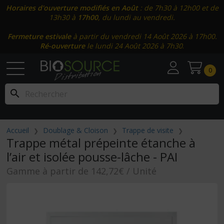
Horaires d'ouverture modifiés en Août
: de 7h30 à 12h00 et de
13h30 à
17h00
, du lundi au vendredi.
Fermeture estivale
à partir du vendredi 14 Août 2026 à 17h00.
Ré-ouverture
le lundi 24 Août 2026 à 7h30
.
0
search
Accueil
Doublage & Cloison
Trappe de visite
Trappe métal prépeinte étanche à
l’air et isolée pousse-lâche - PAI
Gamme à partir de 142,72€ / Unité