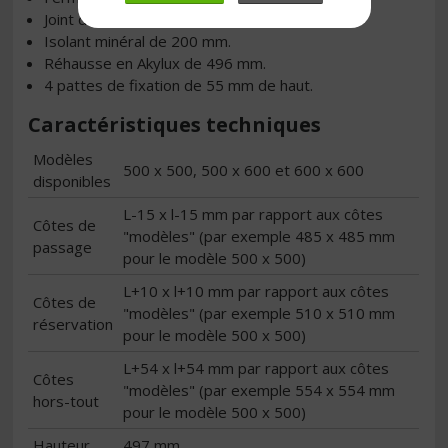
Joint d’étanchéité EPDM cellulaire.
Isolant minéral de 200 mm.
Réhausse en Akylux de 496 mm.
4 pattes de fixation de 55 mm de haut.
Caractéristiques techniques
Modèles
500 x 500, 500 x 600 et 600 x 600
disponibles
L-15 x l-15 mm par rapport aux côtes
Côtes de
"modèles" (par exemple 485 x 485 mm
passage
pour le modèle 500 x 500)
L+10 x l+10 mm par rapport aux côtes
Côtes de
"modèles" (par exemple 510 x 510 mm
réservation
pour le modèle 500 x 500)
L+54 x l+54 mm par rapport aux côtes
Côtes
"modèles" (par exemple 554 x 554 mm
hors-tout
pour le modèle 500 x 500)
Hauteur
497 mm