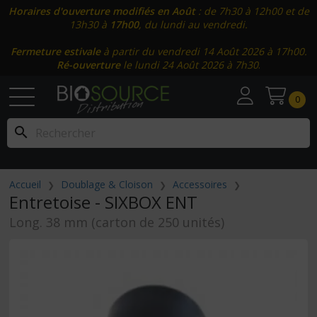
Horaires d'ouverture modifiés en Août
: de 7h30 à 12h00 et de
13h30 à
17h00
, du lundi au vendredi.
Fermeture estivale
à partir du vendredi 14 Août 2026 à 17h00.
Ré-ouverture
le lundi 24 Août 2026 à 7h30
.
0
search
Accueil
Doublage & Cloison
Accessoires
Entretoise - SIXBOX ENT
Long. 38 mm (carton de 250 unités)