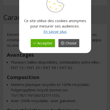
Caractéristiques
Ce site utilise des cookies anonymes
pour mesurer ses audiences.
En savoir plus
Entretoise pour augmentation d'un vide technique ou
création d'une hauteur bien précise, associée à un appui
Accepter
Choisir
ou une suspente.
Avantages
Plusieurs tailles disponibles, combinables entre elles :
ENT 13 / ENT 25 / ENT 38 / ENT 82.
Composition
Matière plastique recyclée et 100% recyclable :
Polypropylène recyclé (norme iso:
75/178/179/180/527/1133).
Acier 100% recyclable : acier galvanisé.