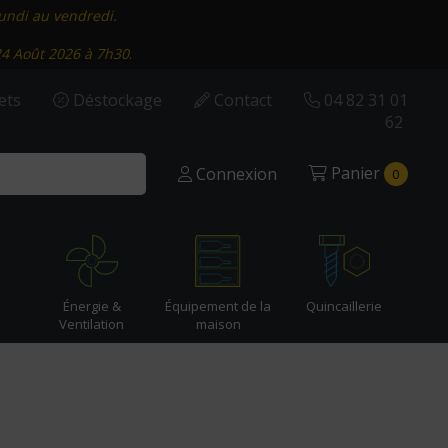
lundi au vendredi.
24 Août 2026 à 7h30
.
ets
Déstockage
Contact
04 82 31 01
62
Panier
Connexion
0
Énergie &
Équipement de la
Quincaillerie
Ventilation
maison