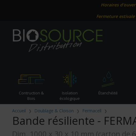
Horaires d'ouver
Fermeture estivale
Contruction &
Isolation
Étanchéité
Bois
écologique
Accueil
Doublage & Cloison
Fermacell
Bande résiliente - FER
Dim. 1000 x 30 x 10 mm (carton de 