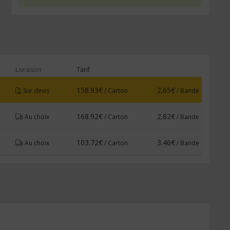
Livraison
Tarif
158.93€
2.65€
/ Carton
/ Bande
Sur devis
168.92€
2.82€
/ Carton
/ Bande
Au choix
103.72€
3.46€
/ Carton
/ Bande
Au choix