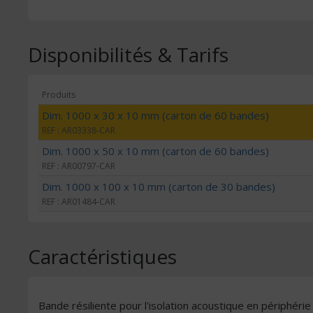
Disponibilités & Tarifs
Produits
Dim. 1000 x 30 x 10 mm (carton de 60 bandes)
REF : AR03338-CAR
Dim. 1000 x 50 x 10 mm (carton de 60 bandes)
REF : AR00797-CAR
Dim. 1000 x 100 x 10 mm (carton de 30 bandes)
REF : AR01484-CAR
Caractéristiques
Bande résiliente pour l'isolation acoustique en périphé