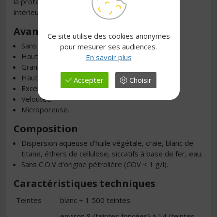
la protection et la finition soignée en décoration
intérieure sur tous supports.
Avantages
Ce site utilise des cookies anonymes
Sans odeur chimique.
pour mesurer ses audiences.
Hautement lessivable (classe 1).
En savoir plus
Grande facilité d’application.
Haut rendement.
Accepter
Choisir
Excellent pouvoir opacifiant.
Veloutée.
Microporeuse.
Composition
Dispersion aqueuse d’huile végétale, craie, blanc de
titane, éthers de cellulose, siccatifs à base de fer, eau.
Sans C.O.V d’origine pétrolière (COV < 1 g/l).
Caractéristiques techniques
Teintes
blanc + 1 500 teintes
environ 8 (teintes foncées) à 14 (teintes