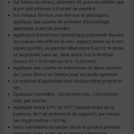
Sur béton ou ciment, attendre 45 jours et vérifier que
le pH soit inférieur à 9 avant de peindre.
Sur métaux ferreux, non-ferreux et plastiques,
appliquer une couche de primaire d’accrochage
approprié avant de peindre.
Application à la brosse synthétique polyamide fleurée,
au rouleau microfibres (6 mm : aspect tendu ou 9 mm :
aspect poché), au pistolet dilué entre 8 et 10 % d’eau
et au pistolet sans air, dilué entre 5 et 8 % d’eau
(buses 417: 0,43 mm ou 415 : 0,38 mm).
Appliquer une couche en impression et deux couches
de Cocon Biorox en finition pour un rendu optimum.
Le matériel d’application doit toujours être propre et
sec.
Épaisseur conseillée : 50 microns min., 150 microns
max. par couche.
Appliquer entre 10°C et 35°C (température de la
peinture, de l’ air ambiant et du support), par temps
sec (hygrométrie < 65 %).
Nous conseillons de laisser durcir le produit pendant
plusieurs jours avant de le mettre à l’épreuve.