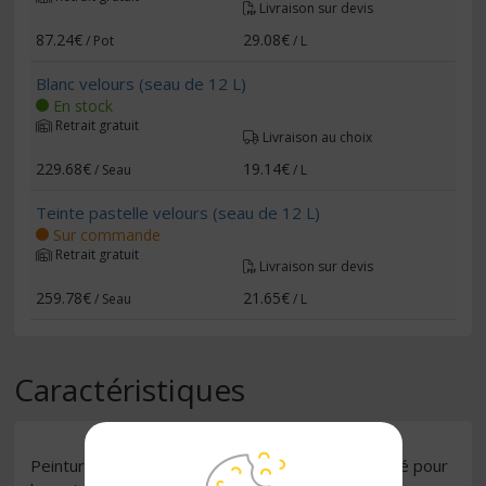
Livraison sur devis
87.24€
29.08€
/ Pot
/ L
Blanc velours (seau de 12 L)
En stock
Retrait gratuit
Livraison au choix
229.68€
19.14€
/ Seau
/ L
Teinte pastelle velours (seau de 12 L)
Sur commande
Retrait gratuit
Livraison sur devis
259.78€
21.65€
/ Seau
/ L
Caractéristiques
Peinture laque en phase aqueuse d'aspect velouté pour