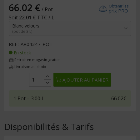
66.02 €
Obtenir les
/ Pot
prix PRO
Soit
22.01 € TTC
/ L
Blanc velours
(pot de 3 L)
REF : AR04347-POT
En stock
Retrait en magasin gratuit
Livraison au choix
AJOUTER AU PANIER
1
Pot
= 3.00
L
66.02€
Disponibilités & Tarifs